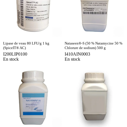
Lipase de veau 80 LFU/g 1 kg
Nataseen®-S (50 % Natamycine 50 %
(SpiceIT® AC)
Chlorure de sodium) 500 g
I200LIP0100
I410AIN0003
En stock
En stock