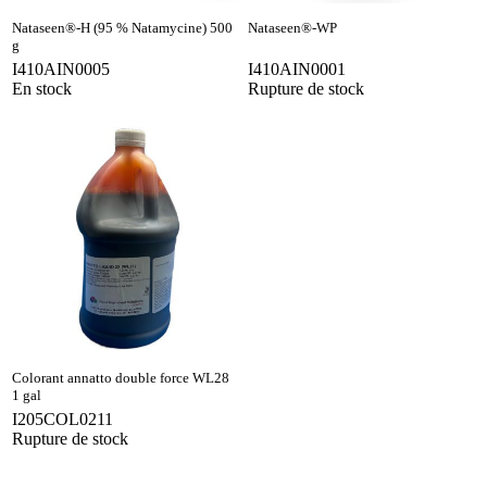
Nataseen®-H (95 % Natamycine) 500
Nataseen®-WP
g
I410AIN0005
I410AIN0001
En stock
Rupture de stock
Colorant annatto double force WL28
1 gal
I205COL0211
Rupture de stock