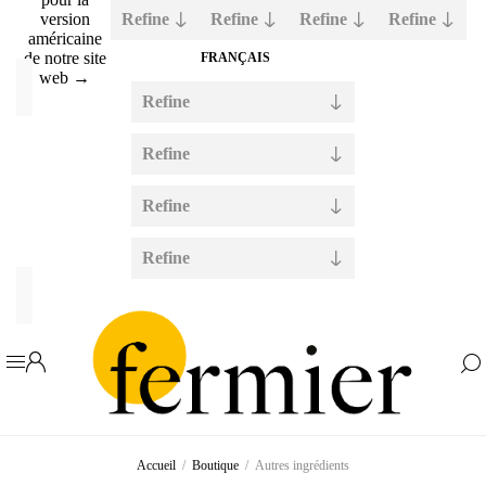
version
Refine
Refine
Refine
Refine
américaine
de notre site
web →
Manufacturer
Refine
Siveele
(3)
Refine
Chr
Hansen
Refine
(1)
Refine
Availability
Exclude
Out
of
Stock
Accueil
/
Boutique
/
Autres ingrédients